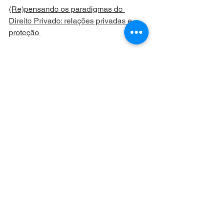
(Re)pensando os paradigmas do 
Direito Privado: relações privadas e 
proteção 
Wanessa Rosseto Andreola, 
Márilia Gregolon Pereira e Paulo 
Junior Trindade dos Santos 
Karyn Cristine Bottega Bolsi e 
Paulo Junior Trindade dos Santos 
A Rede Internacional de Pesquisa 
Nexus Scientia registra seu 
agradecimento a todos os 
pesquisadores, avaliadores, membros 
da Comissão Científica, palestrantes, 
instituições parceiras e participantes 
que tornaram possível a realização do II 
SINTERPESQ. O engajamento coletivo, 